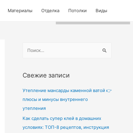
Для любых предложений по
Материалы
Отделка
Потолки
Виды
сайту: wdg-rus@cp9.ru
Н
а
й
т
Свежие записи
и
Утепление мансарды каменной ватой 👉
:
плюсы и минусы внутреннего
утепления
Как сделать супер клей в домашних
условиях: ТОП-8 рецептов, инструкция