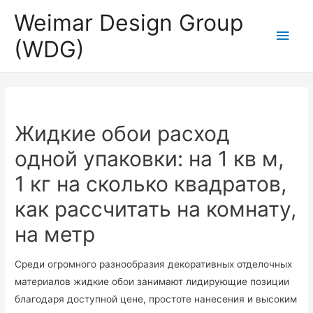
Weimar Design Group
Для любых предложений по
Глав
сайту: wdg-rus@cp9.ru
(WDG)
мен
Жидкие обои расход
одной упаковки: на 1 кв м,
1 кг на сколько квадратов,
как рассчитать на комнату,
на метр
Среди огромного разнообразия декоративных отделочных
материалов жидкие обои занимают лидирующие позиции
благодаря доступной цене, простоте нанесения и высоким