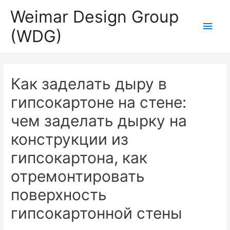
Weimar Design Group
Для любых предложений по
Глав
сайту: wdg-rus@cp9.ru
(WDG)
мен
Как заделать дыру в
гипсокартоне на стене:
чем заделать дырку на
конструкции из
гипсокартона, как
отремонтировать
поверхность
гипсокартонной стены