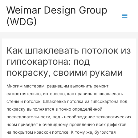
Weimar Design Group
Для любых предложений по
Глав
сайту: wdg-rus@cp9.ru
(WDG)
мен
Как шпаклевать потолок из
гипсокартона: под
покраску, своими руками
Многим мастерам, решившим выполнить ремонт
самостоятельно, интересно, как правильно шпаклевать
стены и потолок. Шпаклевка потолка из гипсокартона под
покраску выполняется в точно определённой
последовательности, ведь несоблюдение технологических
норм приведет к очевидному проявлению всех дефектов
на покрытом краской потолке. К тому же, бугристая