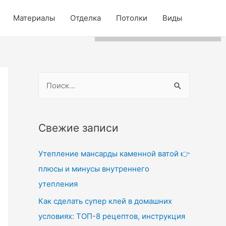
Для любых предложений по
Материалы
Отделка
Потолки
Виды
сайту: wdg-rus@cp9.ru
Н
а
й
т
Свежие записи
и
Утепление мансарды каменной ватой 👉
:
плюсы и минусы внутреннего
утепления
Как сделать супер клей в домашних
условиях: ТОП-8 рецептов, инструкция