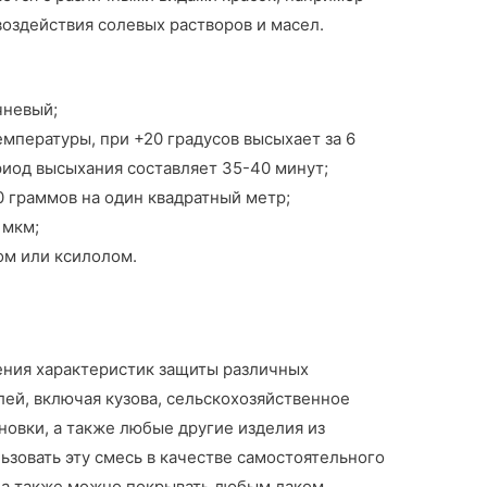
 воздействия солевых растворов и масел.
чневый;
емпературы, при +20 градусов высыхает за 6
ериод высыхания составляет 35-40 минут;
0 граммов на один квадратный метр;
 мкм;
ом или ксилолом.
ения характеристик защиты различных
ей, включая кузова, сельскохозяйственное
овки, а также любые другие изделия из
зовать эту смесь в качестве самостоятельного
 а также можно покрывать любым лаком,