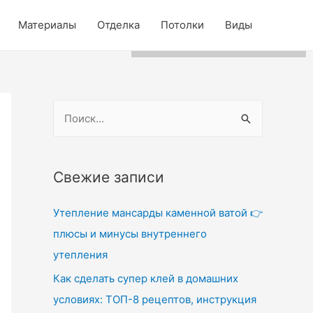
Для любых предложений по
Материалы
Отделка
Потолки
Виды
сайту: wdg-rus@cp9.ru
Н
а
й
т
Свежие записи
и
Утепление мансарды каменной ватой 👉
:
плюсы и минусы внутреннего
утепления
Как сделать супер клей в домашних
условиях: ТОП-8 рецептов, инструкция